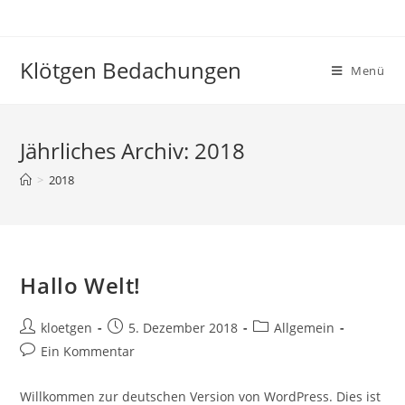
Zum
Inhalt
springen
Klötgen Bedachungen
Menü
Jährliches Archiv: 2018
>
2018
Hallo Welt!
Beitrags-
Beitrag
Beitrags-
kloetgen
5. Dezember 2018
Allgemein
Autor:
veröffentlicht:
Kategorie:
Beitrags-
Ein Kommentar
Kommentare:
Willkommen zur deutschen Version von WordPress. Dies ist